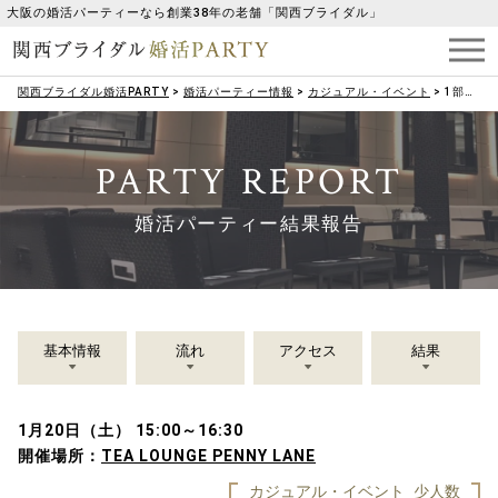
大阪の婚活パーティーなら創業38年の老舗「関西ブライダル」
関西ブライダル婚活PARTY
>
婚活パーティー情報
>
カジュアル・イベント
>
1部【50・60代メイン】 喫茶店好きと出会う♡昭和レトロなお店でカフェコン
PARTY REPORT
婚活パーティー結果報告
基本情報
流れ
アクセス
結果
1月20日（土） 15:00～16:30
開催場所：
TEA LOUNGE PENNY LANE
カジュアル・イベント
少人数