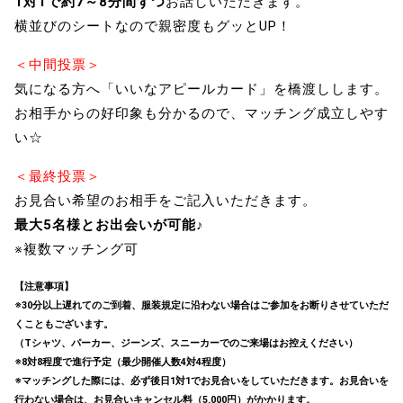
1対1で約7～8分間ずつ
お話しいただきます。
横並びのシートなので親密度もグッとUP！
＜中間投票＞
気になる方へ「いいなアピールカード」を橋渡しします。
お相手からの好印象も分かるので、マッチング成立しやす
い☆
＜最終投票＞
お見合い希望のお相手をご記入いただきます。
最大5名様とお出会いが可能♪
※複数マッチング可
【注意事項】
※30分以上遅れてのご到着、服装規定に沿わない場合はご参加をお断りさせていただ
くこともございます。
（Tシャツ、パーカー、ジーンズ、スニーカーでのご来場はお控えください）
※8対8程度で進行予定（最少開催人数4対4程度）
※マッチングした際には、必ず後日1対1でお見合いをしていただきます。お見合いを
行わない場合は、お見合いキャンセル料（5,000円）がかかります。