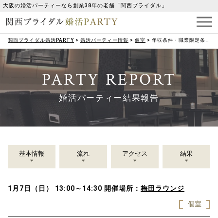
大阪の婚活パーティーなら創業38年の老舗「関西ブライダル」
関西ブライダル婚活PARTY
>
婚活パーティー情報
>
個室
>
年収条件・職業限定条件なし♡＜35～39歳男性＞×＜30～34歳女性＞
PARTY REPORT
婚活パーティー結果報告
基本情報
流れ
アクセス
結果
1月7日（日） 13:00～14:30
開催場所：
梅田ラウンジ
個室