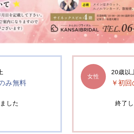
上
20歳以
女性
のみ無料
￥初回
しました
終了し