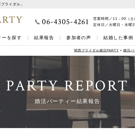
西ブライダル」
06-4305-4261
営業時間／
11：00（土
定休日／
火曜日・水曜
ィーを探す
結果報告
参加者の声
結婚した事例
関西ブライダル婚活PARTY
>
婚活パ
PARTY REPORT
婚活パーティー結果報告