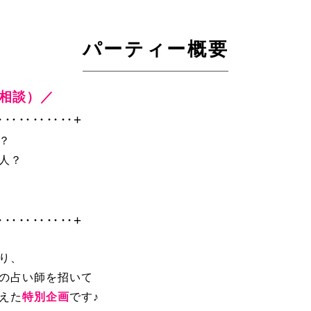
パーティー概要
別相談）／
‥‥‥‥‥‥+
？
人？
‥‥‥‥‥‥+
り、
の占い師を招いて
えた
特別企画
です♪