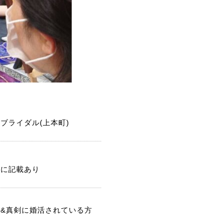
ブライダル(上本町)
記に記載あり
身&真剣に婚活されている方