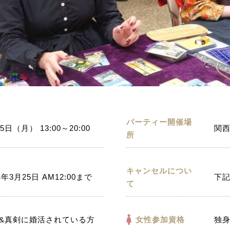
パーティー開催場
5日（月） 13:00～20:00
関西
所
キャンセルについ
4年3月25日 AM12:00まで
下
て
&真剣に婚活されている方
女性参加資格
独