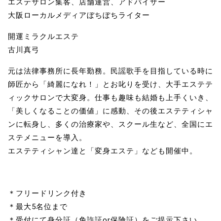
エステサロン集客、店舗運営、アドバイザー
大阪ローカルメディアぼちぼちライター
開運ミラクルエステ
古川真弓
元は法律事務所に長年勤務。民謡歌手を目指している時に
師匠から「綺麗になれ！」とお叱りを受け、大手エステテ
ィックサロンで大変身。仕事も趣味も結婚も上手くいき、
「美しくなることの価値」に感動、その後エステティシャ
ンに転身し、多くの治療家や、スクール生など、全国にエ
ステメニューを導入。
エステティシャン達と「変身エステ」なども開催中。
＊フリードリンク付き
＊最大5名位まで
＊受付にて身分証（免許証or保険証）をご提示下さい。