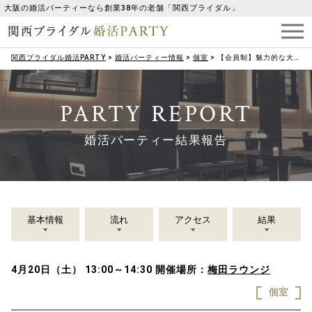
大阪の婚活パーティーなら創業38年の老舗「関西ブライダル」
関西ブライダル婚活PARTY
>
婚活パーティー情報
>
個室
>
【会員制】魅力的な大人の特徴＜キレイな姿勢、仕草＞＆＜周囲から好かれる努力をしている方＞
PARTY REPORT
婚活パーティー結果報告
基本情報
流れ
アクセス
結果
4月20日（土） 13:00～14:30
開催場所：
梅田ラウンジ
個室