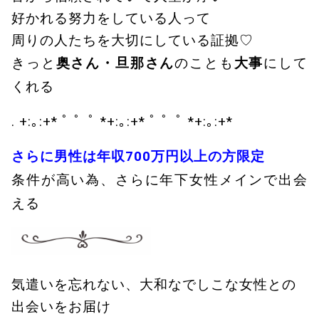
好かれる努力をしている人って
周りの人たちを大切にしている証拠♡
きっと
奥さん・旦那さん
のことも
大事
にして
くれる
. +:｡:+* ﾟ ゜ﾟ *+:｡:+* ﾟ ゜ﾟ *+:｡:+*
さらに男性は年収700万円以上の方限定
条件が高い為、さらに年下女性メインで出会
える
気遣いを忘れない、大和なでしこな女性との
出会いをお届け