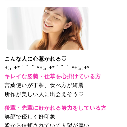
こんな人に心惹かれる♡
+:｡:+* ﾟ ゜ﾟ *+:｡:+* ﾟ ゜ﾟ *+:｡:+*
キレイな姿勢・仕草を心掛けている方
言葉使いが丁寧、食べ方が綺麗
所作が美しい人に出会えそう♡
後輩・先輩に好かれる努力をしている方
笑顔で優しく好印象
皆から信頼されていて人望が厚い