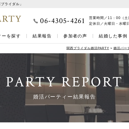
西ブライダル」
06-4305-4261
営業時間／
11：00（土
定休日／
火曜日・水曜
ィーを探す
結果報告
参加者の声
結婚した事例
関西ブライダル婚活PARTY
>
婚活パー
PARTY REPORT
婚活パーティー結果報告