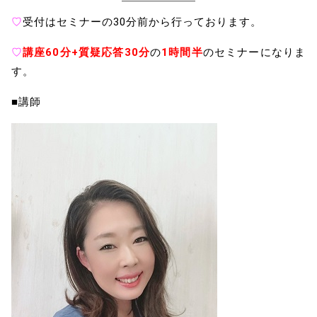
♡
受付はセミナーの30分前から行っております。
♡
講座60分+質疑応答30分
の
1時間半
のセミナーになりま
す。
■講師