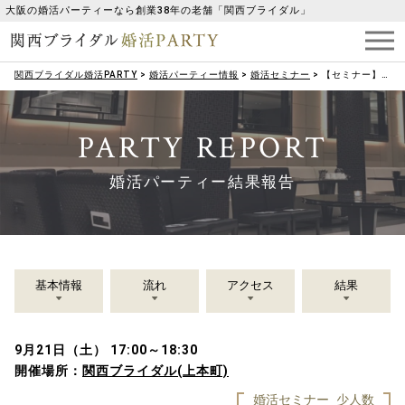
大阪の婚活パーティーなら創業38年の老舗「関西ブライダル」
関西ブライダル婚活PARTY
>
婚活パーティー情報
>
婚活セミナー
>
【セミナー】婚活男性向け 知らないと損をする！お金の貯め方&増やし方
PARTY REPORT
婚活パーティー結果報告
基本情報
流れ
アクセス
結果
9月21日（土） 17:00～18:30
開催場所：
関西ブライダル(上本町)
婚活セミナー
少人数