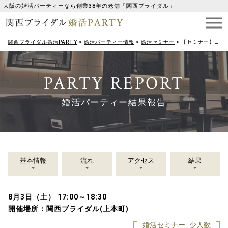
大阪の婚活パーティーなら創業38年の老舗「関西ブライダル」
関西ブライダル婚活PARTY
>
婚活パーティー情報
>
婚活セミナー
>
【セミナー】婚活女子のためのダイエットセミナー♢♦すらっと美脚美人編♦♢
PARTY REPORT
婚活パーティー結果報告
基本情報
流れ
アクセス
結果
8月3日（土） 17:00～18:30
開催場所：
関西ブライダル(上本町)
婚活セミナー
少人数