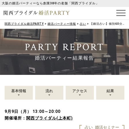
大阪の婚活パーティーなら創業38年の老舗「関西ブライダル」
関西ブライダル婚活PARTY
>
婚活パーティー情報
>
占い
>
【婚活占い】個別60分相談☆
PARTY REPORT
婚活パーティー結果報告
基本情報
流れ
アクセス
結果
9月9日（月） 13:00～20:00
開催場所：
関西ブライダル(上本町)
占い
婚活セミナー