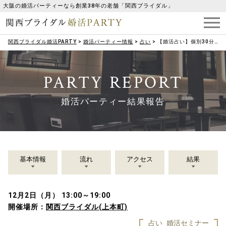
大阪の婚活パーティーなら創業38年の老舗「関西ブライダル」
関西ブライダル婚活PARTY
>
婚活パーティー情報
>
占い
>
【婚活占い】個別30分相談☆
PARTY REPORT
婚活パーティー結果報告
基本情報
流れ
アクセス
結果
12月2日（月） 13:00～19:00
開催場所：
関西ブライダル(上本町)
占い
婚活セミナー