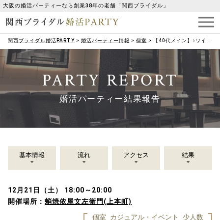
大阪の婚活パーティーなら創業38年の老舗「関西ブライダル」
関西ブライダル婚活PARTY
>
婚活パーティー情報
>
個室
>
【40代メイン】♪ワイワイ♪たこ焼き婚活パーティー☆
PARTY REPORT
婚活パーティー結果報告
基本情報
流れ
アクセス
結果
12月21日（土） 18:00～20:00
開催場所：
蛸焼依屋文左衛門(上本町)
個室
カジュアル・イベント
少人数