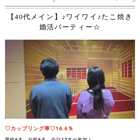
【40代メイン】♪ワイワイ♪たこ焼き
婚活パーティー☆
♡カップリング率♡16.6％
男性6名、女性6名、合計12名が参加！