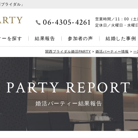
西ブライダル」
06-4305-4261
営業時間／
11：00（土
定休日／
火曜日・水曜
ィーを探す
結果報告
参加者の声
結婚した事例
関西ブライダル婚活PARTY
>
婚活パーティー情報
>
一
PARTY REPORT
婚活パーティー結果報告