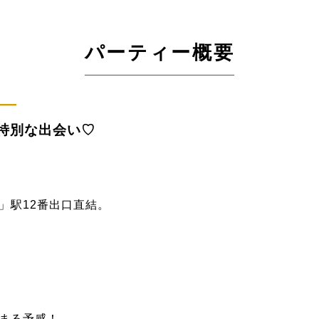
パーティー概要
―
特別な出会い♡
」駅12番出口直結。
まる予感！