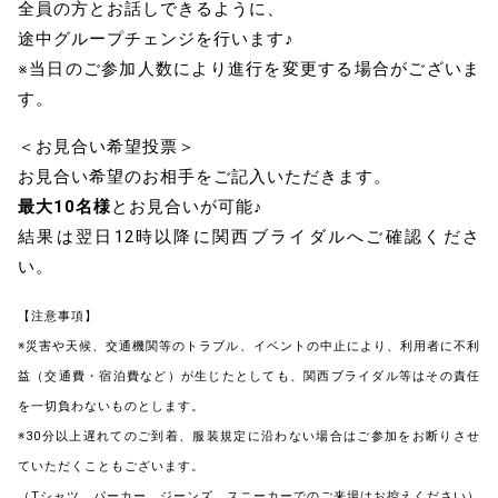
全員の方とお話しできるように、
途中グループチェンジを行います♪
※当日のご参加人数により進行を変更する場合がございま
す。
＜お見合い希望投票＞
お見合い希望のお相手をご記入いただきます。
最大10名様
とお見合いが可能♪
結果は翌日12時以降に関西ブライダルへご確認くださ
い。
【注意事項】
※災害や天候、交通機関等のトラブル、イベントの中止により、利用者に不利
益（交通費・宿泊費など）が生じたとしても、関西ブライダル等はその責任
を一切負わないものとします。
※30分以上遅れてのご到着、服装規定に沿わない場合はご参加をお断りさせ
ていただくこともございます。
（Tシャツ、パーカー、ジーンズ、スニーカーでのご来場はお控えください）