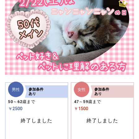
男性
女性
参加
条件
参加
条件
あり
あり
50～62歳まで
47～59歳まで
￥2500
￥1500
終了しました
終了しました