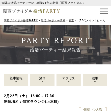
大阪の婚活パーティーなら創業38年の老舗「関西ブライダル」
関西ブライダル婚活PARTY
>
婚活パーティー情報
>
個室
>
【50代メイン】にゃんにゃんにゃんの日♪犬好き・猫好き・ペット好き＆理解者パーティー
PARTY REPORT
婚活パーティー結果報告
基本情報
流れ
アクセス
結果
2月22日（土） 16:00～17:30
開催場所：
個室ラウンジ(上本町)
個室
少人数