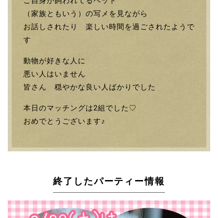
ご自身が飼われてるペット
（家族ともいう）の写メを見ながら
お話しされたり 楽しい時間を過ごされたようで
す
動物が好きな人に
悪い人はいません
皆さん 穏やかな良い人ばかりでした
本日のマッチングは2組でした♡
おめでとうございます♪
終了したパーティー情報