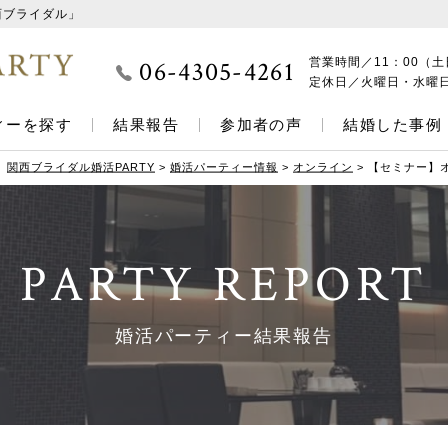
西ブライダル」
06-4305-4261
営業時間／
11：00（土
定休日／
火曜日・水曜
ィーを探す
結果報告
参加者の声
結婚した事例
関西ブライダル婚活PARTY
>
婚活パーティー情報
>
オンライン
>
【セミナー】
PARTY REPORT
婚活パーティー結果報告