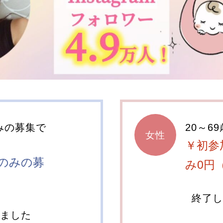
みの募集で
20～69
女性
￥初参
のみの募
み0円
終了し
しました