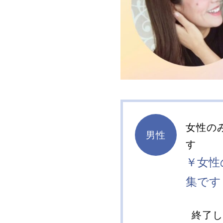
女性の
男性
す
￥女性
集です
終了