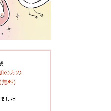
歳
加の方の
（無料）
ました