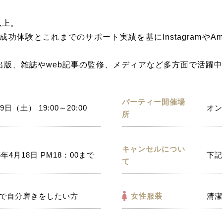
以上。
の成功体験とこれまでのサポート実績を基にInstagramやA
出版、雑誌やweb記事の監修、メディアなど多方面で活躍
パーティー開催場
9日（土） 19:00～20:00
オン
所
キャンセルについ
5年4月18日 PM18：00まで
下
て
で自分磨きをしたい方
女性服装
清