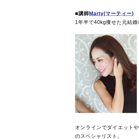
■
講師
Marty(マーティー)
1年半で40kg痩せた元結
オンラインでダイエット
のスペシャリスト。