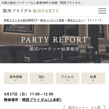
大阪の婚活パーティーなら創業38年の老舗「関西ブライダル」
関西ブライダル婚活PARTY
>
婚活パーティー情報
>
婚活セミナー
>
【セミナー】（女性限定）EMSを使って顔トレでマイナス5歳若見え♡第一印象アップセミナー
PARTY REPORT
婚活パーティー結果報告
基本情報
流れ
アクセス
結果
4月27日（日） 11:00～12:00
開催場所：
関西ブライダル(上本町)
婚活セミナー
少人数