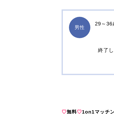
29～3
男性
終了
♡
無料
♡
1on1マッチ