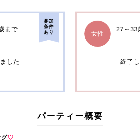
参加
条件
6歳まで
27～3
あり
女性
しました
終了し
パーティー概要
ング
♡