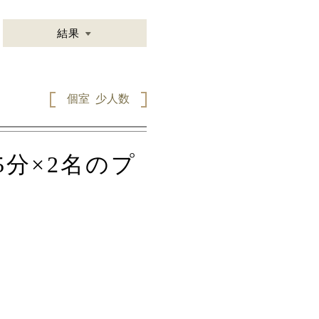
結果
個室
少人数
5分×2名のプ