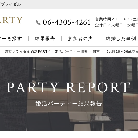
西ブライダル」
06-4305-4261
営業時間／
11：00（土
定休日／
火曜日・水曜
ィーを探す
結果報告
参加者の声
結婚した事例
関西ブライダル婚活PARTY
>
婚活パーティー情報
>
個室
>
【男性29～36歳♡
PARTY REPORT
婚活パーティー結果報告