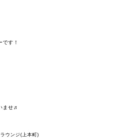
ーです！
いませ♬
ラウンジ(上本町)