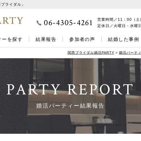
西ブライダル」
06-4305-4261
営業時間／
11：00（土
定休日／
火曜日・水曜
ィーを探す
結果報告
参加者の声
結婚した事例
関西ブライダル婚活PARTY
>
婚活パーテ
PARTY REPORT
婚活パーティー結果報告