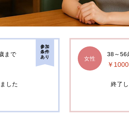
参加
条件
6歳まで
38～5
あり
女性
￥1000
しました
終了し