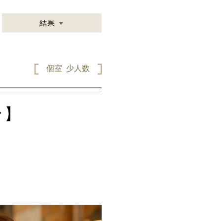
結果
個室
少人数
ン】