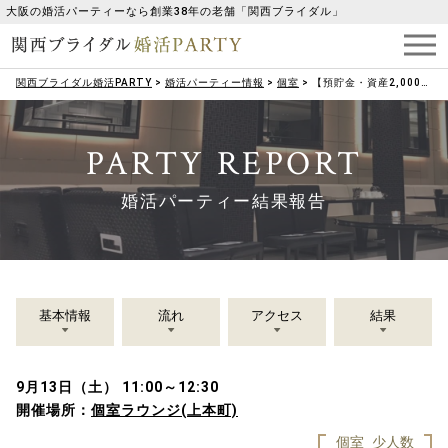
大阪の婚活パーティーなら創業38年の老舗「関西ブライダル」
関西ブライダル婚活PARTY
>
婚活パーティー情報
>
個室
>
【預貯金・資産2,000万円以上】ハイクラス男性参加！！完全女性年下＆男性年上♡
PARTY REPORT
婚活パーティー結果報告
基本情報
流れ
アクセス
結果
9月13日（土） 11:00～12:30
開催場所：
個室ラウンジ(上本町)
個室
少人数