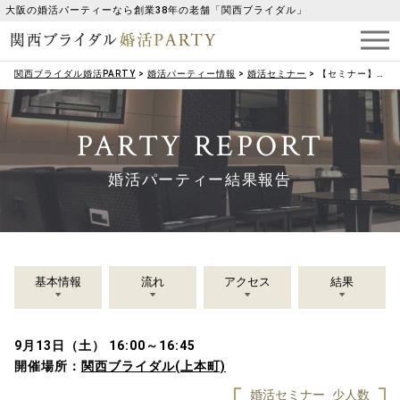
大阪の婚活パーティーなら創業38年の老舗「関西ブライダル」
関西ブライダル婚活PARTY
>
婚活パーティー情報
>
婚活セミナー
>
【セミナー】（女性限定）第一印象を決める！～指先からたおやかに～選ばれるワタシになる～次世代型ネイルチップ【ジュネル】体験セミナー
PARTY REPORT
婚活パーティー結果報告
基本情報
流れ
アクセス
結果
9月13日（土） 16:00～16:45
開催場所：
関西ブライダル(上本町)
婚活セミナー
少人数