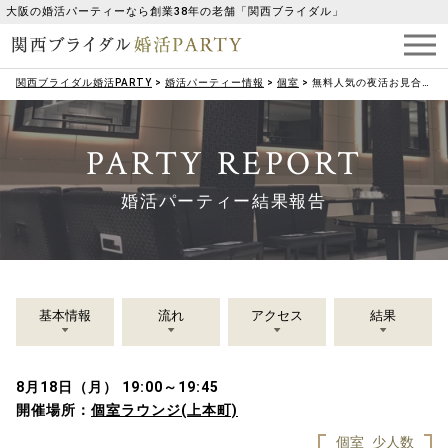
大阪の婚活パーティーなら創業38年の老舗「関西ブライダル」
関西ブライダル婚活PARTY
>
婚活パーティー情報
>
個室
>
無料人気の夜活お見合い♡【男性28～35歳♡女性25～35歳限定】15分×2名お仕事終わりの…婚活♡
PARTY REPORT
婚活パーティー結果報告
基本情報
流れ
アクセス
結果
8月18日（月） 19:00～19:45
開催場所：
個室ラウンジ(上本町)
個室
少人数