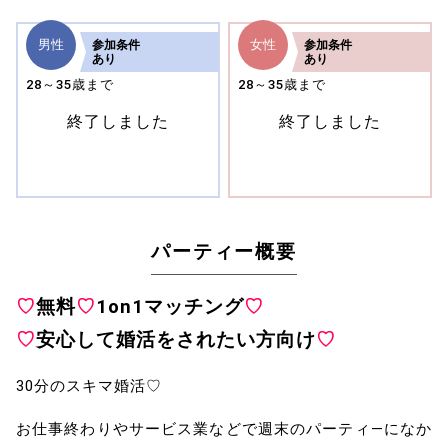
男性
女性
参加
条件
参加
条件
あり
あり
28～35歳まで
28～35歳まで
終了しました
終了しました
パーティー概要
♡
無料
♡
1on1マッチング
♡
♡
安心して婚活をされたい方向け
♡
30分のスキマ婚活♡
お仕事終わりやサービス業などで週末のパーティ―になか