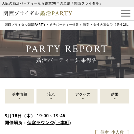
大阪の婚活パーティーなら創業38年の老舗「関西ブライダル」
関西ブライダル婚活PARTY
>
婚活パーティー情報
>
個室
>
女性大募集♡【男性28～35歳♡女性28～35歳限定】15分×2名お仕事終わりの婚活♡
PARTY REPORT
婚活パーティー結果報告
基本情報
流れ
アクセス
結果
9月18日（木） 19:00～19:45
開催場所：
個室ラウンジ(上本町)
個室
少人数