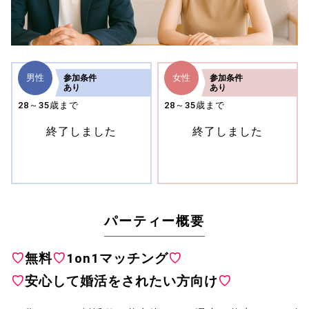
男性
女性
参加
条件
参加
条件
あり
あり
28～35歳まで
28～35歳まで
終了しました
終了しました
パーティー概要
♡
無料
♡
1on1マッチング
♡
♡
安心して婚活をされたい方向け
♡