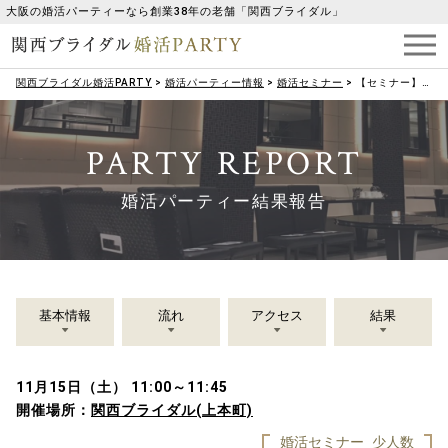
大阪の婚活パーティーなら創業38年の老舗「関西ブライダル」
関西ブライダル婚活PARTY
>
婚活パーティー情報
>
婚活セミナー
>
【セミナー】（女性限定）ほっぺた１cmあげて－６歳！成婚率もUP！表情筋で『美』を叶える笑顔美容セミナー
PARTY REPORT
婚活パーティー結果報告
基本情報
流れ
アクセス
結果
11月15日（土） 11:00～11:45
開催場所：
関西ブライダル(上本町)
婚活セミナー
少人数