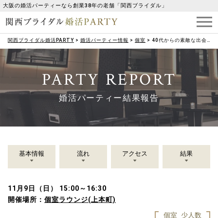
大阪の婚活パーティーなら創業38年の老舗「関西ブライダル」
関西ブライダル婚活PARTY
>
婚活パーティー情報
>
個室
>
40代からの素敵な出会い♥運命の出会いが見つかる日★
PARTY REPORT
婚活パーティー結果報告
基本情報
流れ
アクセス
結果
11月9日（日） 15:00～16:30
開催場所：
個室ラウンジ(上本町)
個室
少人数