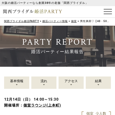
大阪の婚活パーティーなら創業38年の老舗「関西ブライダル」
関西ブライダル婚活PARTY
>
婚活パーティー情報
>
個室
>
男性満席♡【40・50代メイン】リード上手な男性×癒し系女性
PARTY REPORT
婚活パーティー結果報告
基本情報
流れ
アクセス
結果
12月14日（日） 14:00～15:30
開催場所：
個室ラウンジ(上本町)
個室
少人数