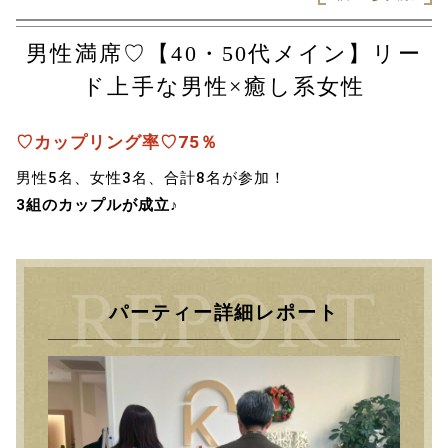
男性満席♡【40・50代メイン】リー
ド上手な男性×癒し系女性
♡カップリング率♡75％
男性5名、女性3名、合計8名が参加！
3組のカップルが成立♪
パーティー詳細レポート