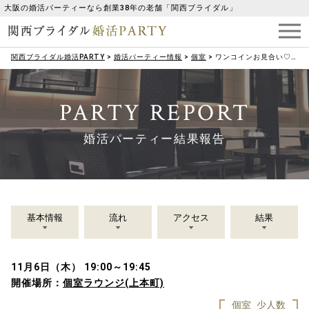
大阪の婚活パーティーなら創業38年の老舗「関西ブライダル」
関西ブライダル婚活PARTY
>
婚活パーティー情報
>
個室
>
ワンコインお見合い♡【男性27歳～39歳♡女性27歳～39歳 限定】15分×2名の…婚活♡パートナー探し
PARTY REPORT
婚活パーティー結果報告
基本情報
流れ
アクセス
結果
11月6日（木） 19:00～19:45
開催場所：
個室ラウンジ(上本町)
個室
少人数