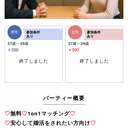
男性
女性
参加
条件
参加
条件
あり
あり
27歳～39歳
27歳～39歳
￥500
￥500
終了しました
終了しました
パーティー概要
♡
無料
♡
1on1マッチング
♡
♡
安心して婚活をされたい方向け
♡