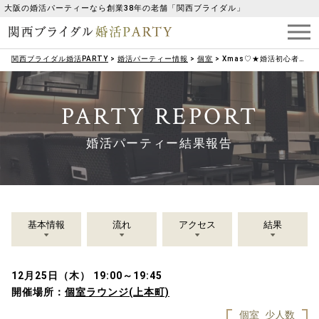
大阪の婚活パーティーなら創業38年の老舗「関西ブライダル」
関西ブライダル婚活PARTY
>
婚活パーティー情報
>
個室
>
Xmas♡★婚活初心者向け★1on1お試しマッチング♡【男性40歳～52歳♡女性40歳～52歳 限定】15分×2名の…婚活♡パートナー探し
PARTY REPORT
婚活パーティー結果報告
基本情報
流れ
アクセス
結果
12月25日（木） 19:00～19:45
開催場所：
個室ラウンジ(上本町)
個室
少人数