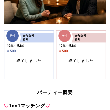
男性
女性
参加
条件
参加
条件
あり
あり
40歳～52歳
40歳～52歳
￥500
￥500
終了しました
終了しました
パーティー概要
♡
1on1マッチング
♡