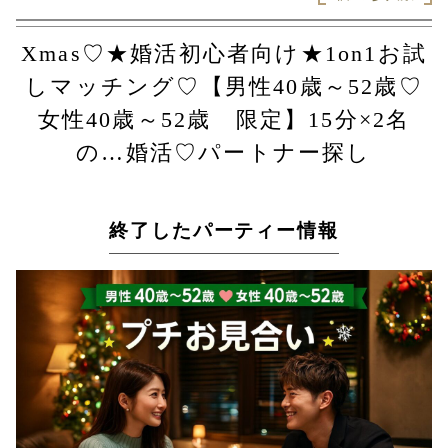
Xmas♡★婚活初心者向け★1on1お試
しマッチング♡【男性40歳～52歳♡
女性40歳～52歳 限定】15分×2名
の…婚活♡パートナー探し
終了したパーティー情報