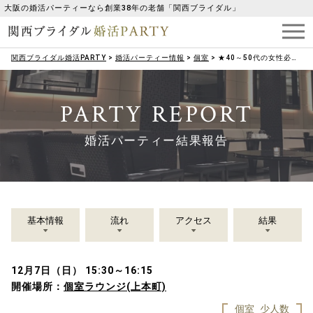
大阪の婚活パーティーなら創業38年の老舗「関西ブライダル」
関西ブライダル婚活PARTY
>
婚活パーティー情報
>
個室
>
★40～50代の女性必見★ 50代ハイステ男性よりエントリー中！
PARTY REPORT
婚活パーティー結果報告
基本情報
流れ
アクセス
結果
12月7日（日） 15:30～16:15
開催場所：
個室ラウンジ(上本町)
個室
少人数