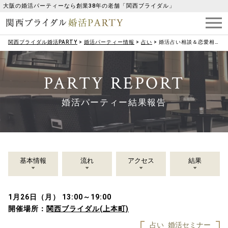
大阪の婚活パーティーなら創業38年の老舗「関西ブライダル」
関西ブライダル婚活PARTY
>
婚活パーティー情報
>
占い
>
婚活占い相談＆恋愛相談≪個別30分≫
PARTY REPORT
婚活パーティー結果報告
基本情報
流れ
アクセス
結果
1月26日（月） 13:00～19:00
開催場所：
関西ブライダル(上本町)
占い
婚活セミナー