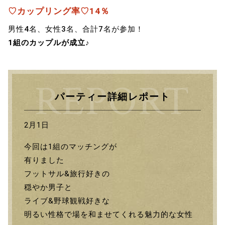
♡カップリング率♡14％
男性4名、女性3名、合計7名が参加！
1組のカップルが成立♪
パーティー詳細レポート
2月1日
今回は1組のマッチングが
有りました
フットサル&旅行好きの
穏やか男子と
ライブ&野球観戦好きな
明るい性格で場を和ませてくれる魅力的な女性