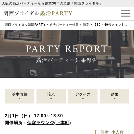
大阪の婚活パーティーなら創業38年の老舗「関西ブライダル」
関西ブライダル婚活PARTY
>
婚活パーティー情報
>
個室
>
【30・40代メイン】リード上手な男性×程良く控えめな女性
PARTY REPORT
婚活パーティー結果報告
基本情報
流れ
アクセス
結果
2月1日（日） 17:00～18:30
開催場所：
個室ラウンジ(上本町)
個室
少人数