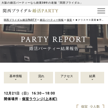
大阪の婚活パーティーなら創業38年の老舗「関西ブライダル」
関西ブライダル婚活PARTY
>
婚活パーティー情報
>
個室
>
★クリスマス直前★半個室プチお見合い
PARTY REPORT
婚活パーティー結果報告
基本情報
流れ
アクセス
結果
12月21日（日） 16:30～18:00
開催場所：
個室ラウンジ(上本町)
個室
少人数