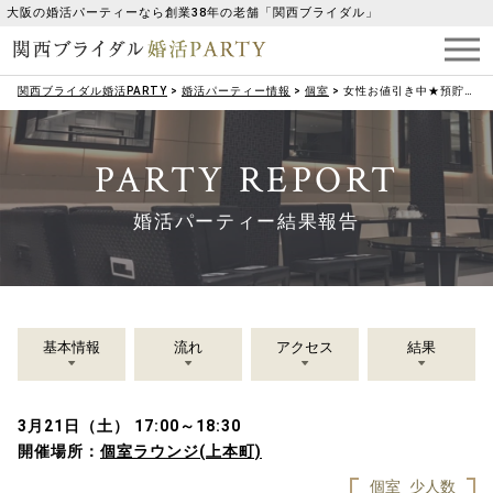
大阪の婚活パーティーなら創業38年の老舗「関西ブライダル」
関西ブライダル婚活PARTY
>
婚活パーティー情報
>
個室
>
女性お値引き中★預貯金・資産2,000万円以上！ハイクラス男性★女性年下＆男性年上♡
PARTY REPORT
婚活パーティー結果報告
基本情報
流れ
アクセス
結果
3月21日（土） 17:00～18:30
開催場所：
個室ラウンジ(上本町)
個室
少人数