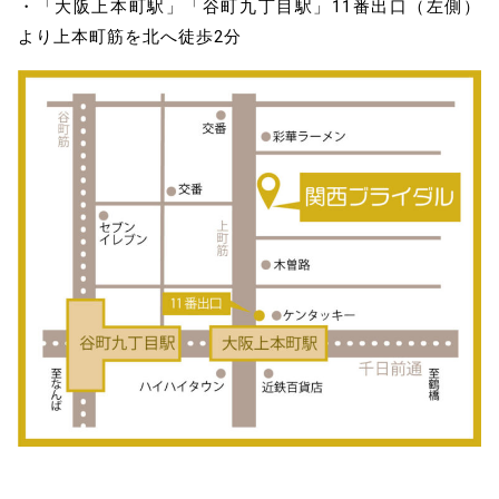
・「大阪上本町駅」「谷町九丁目駅」11番出口（左側）
より上本町筋を北へ徒歩2分