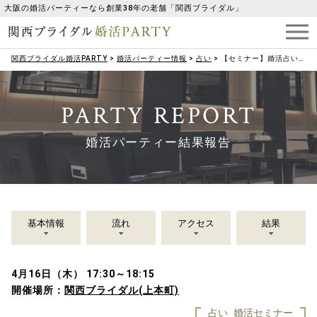
大阪の婚活パーティーなら創業38年の老舗「関西ブライダル」
関西ブライダル婚活PARTY
>
婚活パーティー情報
>
占い
>
【セミナー】婚活占いセミナー『12星座別 チャームアップレッスン』カリキュラム テーマ：「自分の魅力」を知り、ギャップで恋の武器にする
PARTY REPORT
婚活パーティー結果報告
基本情報
流れ
アクセス
結果
4月16日（木） 17:30～18:15
開催場所：
関西ブライダル(上本町)
占い
婚活セミナー