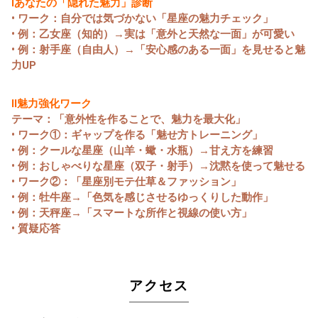
Ⅰあなたの「隠れた魅力」診断
• ワーク：自分では気づかない「星座の魅力チェック」
• 例：乙女座（知的）→実は「意外と天然な一面」が可愛い
• 例：射手座（自由人）→「安心感のある一面」を見せると魅
力UP
Ⅱ魅力強化ワーク
テーマ：「意外性を作ることで、魅力を最大化」
• ワーク①：ギャップを作る「魅せ方トレーニング」
• 例：クールな星座（山羊・蠍・水瓶）→甘え方を練習
• 例：おしゃべりな星座（双子・射手）→沈黙を使って魅せる
• ワーク②：「星座別モテ仕草＆ファッション」
• 例：牡牛座→「色気を感じさせるゆっくりした動作」
• 例：天秤座→「スマートな所作と視線の使い方」
• 質疑応答
アクセス