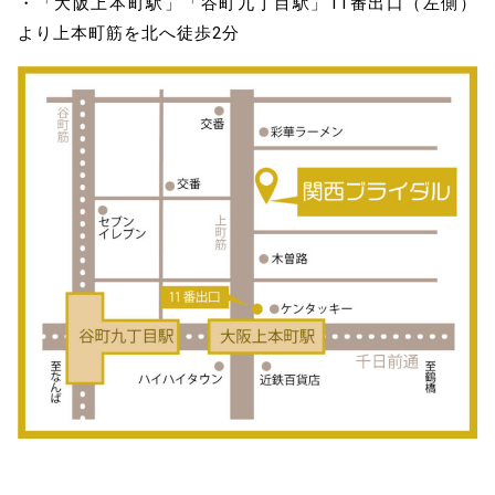
・「大阪上本町駅」「谷町九丁目駅」11番出口（左側）
より上本町筋を北へ徒歩2分