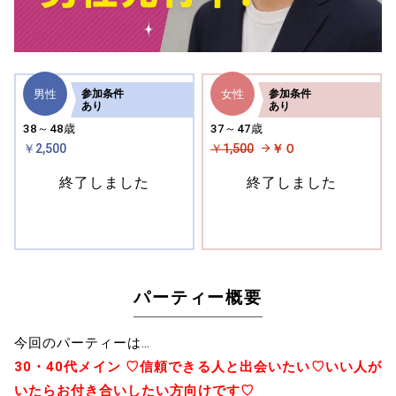
男性
女性
参加
条件
参加
条件
あり
あり
38～48歳
37～47歳
￥2,500
￥1,500
￥０
終了しました
終了しました
パーティー概要
今回のパーティーは…
30・40代メイン ♡信頼できる人と出会いたい♡いい人が
いたらお付き合いしたい方向けです♡