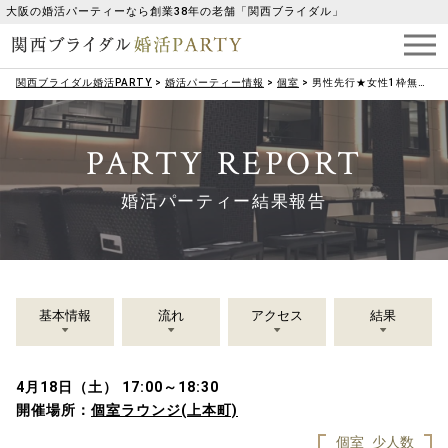
大阪の婚活パーティーなら創業38年の老舗「関西ブライダル」
関西ブライダル婚活PARTY
>
婚活パーティー情報
>
個室
>
男性先行★女性1枠無料招待♡【30・40代メイン】褒められたい！ 信頼できる人と出会いたい♡
PARTY REPORT
婚活パーティー結果報告
基本情報
流れ
アクセス
結果
4月18日（土） 17:00～18:30
開催場所：
個室ラウンジ(上本町)
個室
少人数