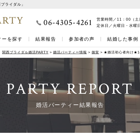
西ブライダル」
06-4305-4261
営業時間／
11：00（土
定休日／
火曜日・水曜
ィーを探す
結果報告
参加者の声
結婚した事例
関西ブライダル婚活PARTY
>
婚活パーティー情報
>
個室
>
★婚活初心者向け★1
PARTY REPORT
婚活パーティー結果報告