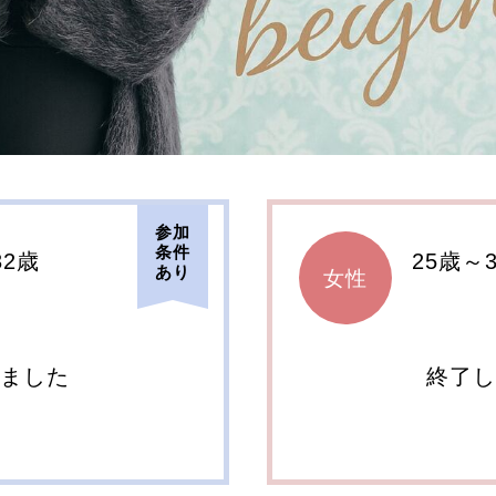
参加
条件
32歳
25歳～
あり
女性
しました
終了し