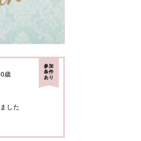
参加
条件
30歳
あり
ました