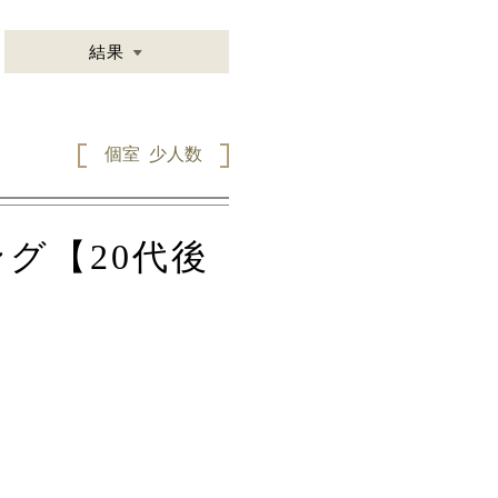
結果
個室
少人数
グ【20代後