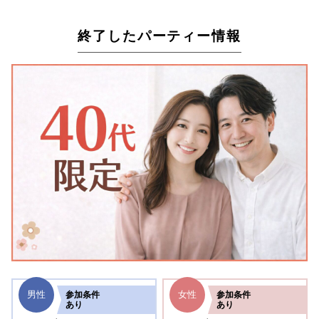
終了したパーティー情報
男性
女性
参加
条件
参加
条件
あり
あり