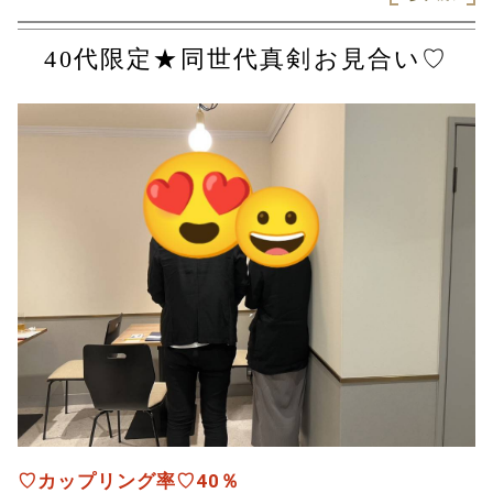
40代限定★同世代真剣お見合い♡
♡カップリング率♡40％