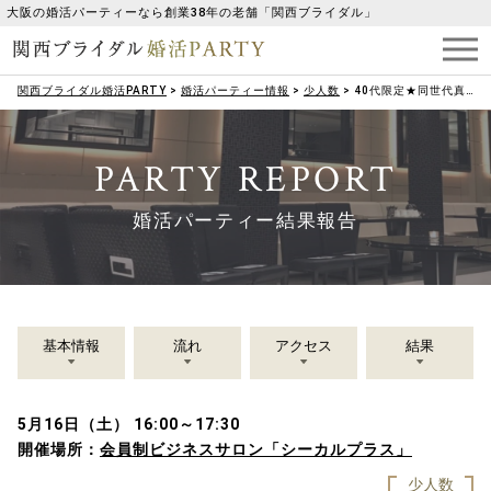
大阪の婚活パーティーなら創業38年の老舗「関西ブライダル」
関西ブライダル婚活PARTY
>
婚活パーティー情報
>
少人数
>
40代限定★同世代真剣お見合い♡
PARTY REPORT
婚活パーティー結果報告
基本情報
流れ
アクセス
結果
5月16日（土） 16:00～17:30
開催場所：
会員制ビジネスサロン「シーカルプラス」
少人数