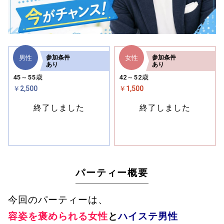
男性
女性
参加
条件
参加
条件
あり
あり
45～55歳
42～52歳
￥2,500
￥1,500
終了しました
終了しました
パーティー概要
今回のパーティーは、
容姿を褒められる女性
と
ハイステ男性