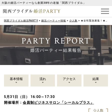
大阪の婚活パーティーなら創業38年の老舗「関西ブライダル」
関西ブライダル婚活PARTY
>
婚活パーティー情報
>
少人数
>
★女性緊急募集！★年収600万円以上・経営者・公務員・上場企業勤務の男性
PARTY REPORT
婚活パーティー結果報告
基本情報
流れ
アクセス
結果
5月31日（日） 16:00～17:30
開催場所：
会員制ビジネスサロン「シーカルプラス」
少人数