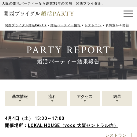
大阪の婚活パーティーなら創業38年の老舗「関西ブライダル」
関西ブライダル婚活PARTY
>
婚活パーティー情報
>
レストラン
>
表情豊か＆笑顔が絶えない関係が理想♡結婚しても綺麗でいたい女性
PARTY REPORT
婚活パーティー結果報告
基本情報
流れ
アクセス
結果
4月4日（土） 15:30～17:00
開催場所：
LOKAL HOUSE（voco 大阪セントラル内）
レストラン