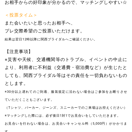
お相手からの好印象が分かるので、マッチングしやすい☆
＜投票タイム＞
また会いたいと思ったお相手へ、
プレ交際希望のご投票いただけます。
結果は翌日12時以降に関西ブライダルへご確認ください。
【注意事項】
※災害や天候、交通機関等のトラブル、イベントの中止に
より、利用者に不利益（交通費・宿泊費など）が生じたと
しても、関西ブライダル等はその責任を一切負わないもの
とします。
※30分以上遅れてのご到着、服装規定に沿わない場合はご参加をお断りさせ
ていただくこともございます。
（Tシャツ、パーカー、ジーンズ、スニーカーでのご来場はお控えください）
※マッチングした際には、必ず後日1対1でお見合いをしていただきます。
お見合いを行わない場合は、お見合いキャンセル料（5,000円）がかかりま
す。