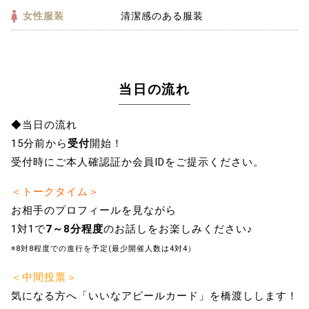
女性服装
清潔感のある服装
当日の流れ
◆当日の流れ
15分前から
受付
開始！
受付時にご本人確認証か会員IDをご提示ください。
＜トークタイム＞
お相手のプロフィールを見ながら
1対1で
7～8分程度
のお話しをお楽しみください♪
※8対8程度での進行を予定(最少開催人数は4対4）
＜中間投票＞
気になる方へ「いいなアピールカード」を橋渡しします！