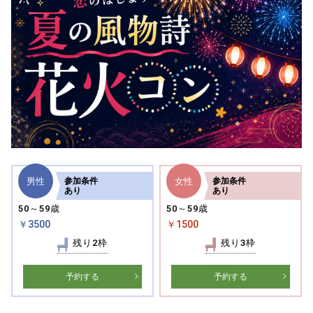
男性
女性
参加
条件
参加
条件
あり
あり
50～59歳
50～59歳
￥3500
￥1500
残り2枠
残り3枠
予約する
予約する