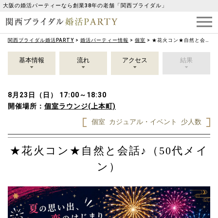
大阪の婚活パーティーなら創業38年の老舗「関西ブライダル」
関西ブライダル婚活PARTY
>
婚活パーティー情報
>
個室
>
★花火コン★自然と会話♪（50代メイン）
基本情報
流れ
アクセス
結果
8月23日（日） 17:00～18:30
開催場所：
個室ラウンジ(上本町)
個室
カジュアル・イベント
少人数
★花火コン★自然と会話♪（50代メイ
ン）