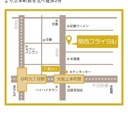
より上本町筋を北へ徒歩2分