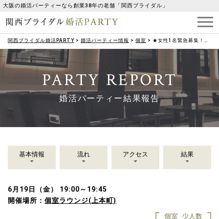
大阪の婚活パーティーなら創業38年の老舗「関西ブライダル」
関西ブライダル婚活PARTY
>
婚活パーティー情報
>
個室
>
★女性1名緊急募集！年収600万円以上の男性！★1on1プチお見合い【50代メイン】
PARTY REPORT
婚活パーティー結果報告
基本情報
流れ
アクセス
結果
6月19日（金） 19:00～19:45
開催場所：
個室ラウンジ(上本町)
個室
少人数