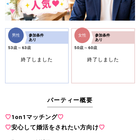
男性
女性
参加
条件
参加
条件
あり
あり
53歳～63歳
50歳～60歳
終了しました
終了しました
パーティー概要
♡
1on1マッチング
♡
♡
安心して婚活をされたい方向け
♡