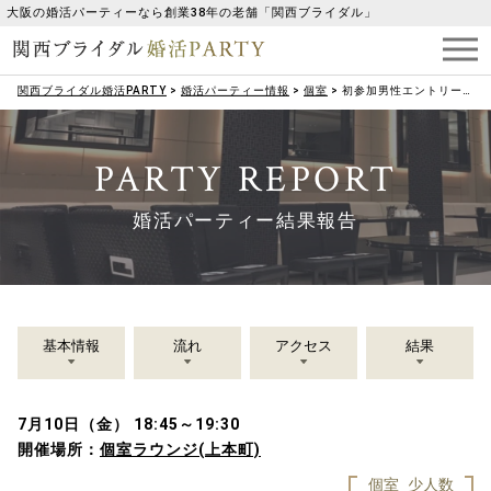
大阪の婚活パーティーなら創業38年の老舗「関西ブライダル」
関西ブライダル婚活PARTY
>
婚活パーティー情報
>
個室
>
初参加男性エントリー★平日開催★＼無料婚活体験／【37～49歳限定】1対1全員会話♪
PARTY REPORT
婚活パーティー結果報告
基本情報
流れ
アクセス
結果
7月10日（金） 18:45～19:30
開催場所：
個室ラウンジ(上本町)
個室
少人数