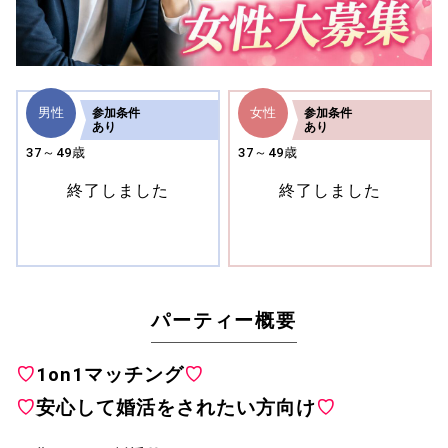
男性
女性
参加
条件
参加
条件
あり
あり
37～49歳
37～49歳
終了しました
終了しました
パーティー概要
♡
1on1マッチング
♡
♡
安心して婚活をされたい方向け
♡