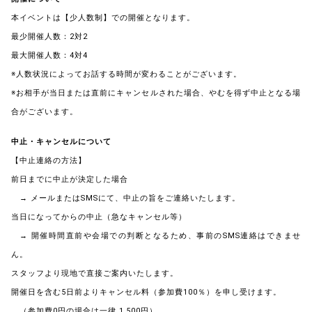
本イベントは【少人数制】での開催となります。
最少開催人数：2対2
最大開催人数：4対4
※人数状況によってお話する時間が変わることがございます。
※お相手が当日または直前にキャンセルされた場合、やむを得ず中止となる場
合がございます。
中止・キャンセルについて
【中止連絡の方法】
前日までに中止が決定した場合
→ メールまたはSMSにて、中止の旨をご連絡いたします。
当日になってからの中止（急なキャンセル等）
→ 開催時間直前や会場での判断となるため、事前のSMS連絡はできませ
ん。
スタッフより現地で直接ご案内いたします。
開催日を含む5日前よりキャンセル料（参加費100％）を申し受けます。
（参加費0円の場合は一律 1,500円）