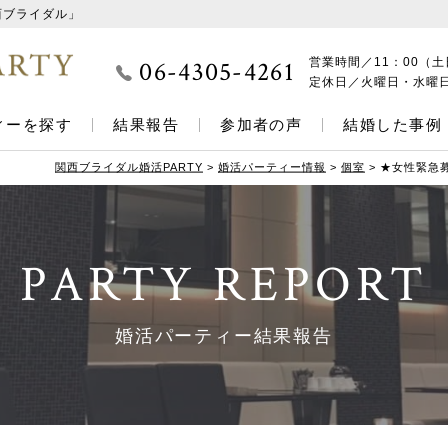
西ブライダル」
06-4305-4261
営業時間／
11：00（土
定休日／
火曜日・水曜
ィーを探す
結果報告
参加者の声
結婚した事例
関西ブライダル婚活PARTY
>
婚活パーティー情報
>
個室
>
★女性緊急募
PARTY REPORT
婚活パーティー結果報告