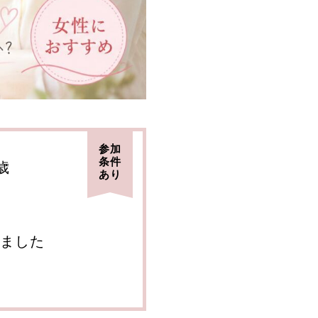
参加
条件
歳
あり
ました