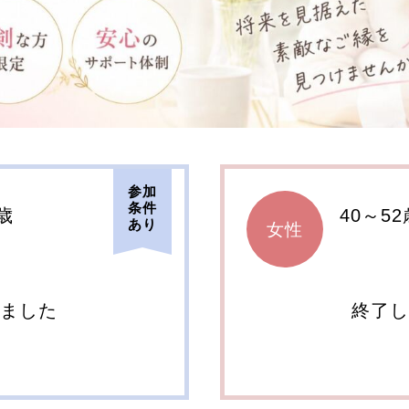
参加
条件
歳
40～52
あり
女性
しました
終了し