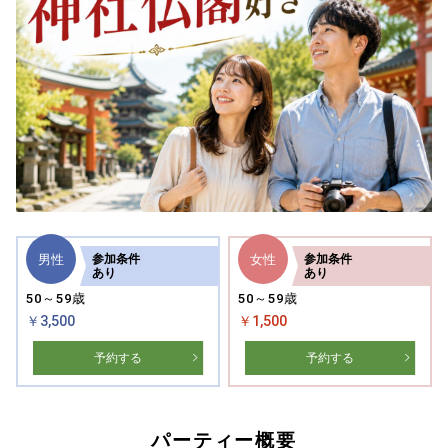
男性
女性
参加
条件
参加
条件
あり
あり
50～59歳
50～59歳
￥3,500
￥1,500
予約する
予約する
パーティー概要