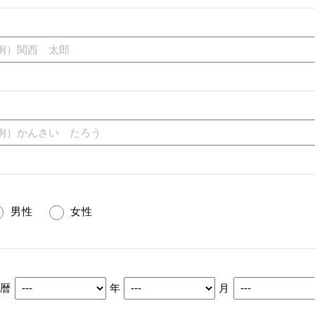
男性
女性
西暦
年
月