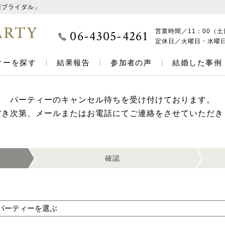
西ブライダル」
06-4305-4261
営業時間／
11：00（土
定休日／
火曜日・水曜
ィーを探す
結果報告
参加者の声
結婚した事例
パーティーのキャンセル待ちを受け付けております。
空き次第、メールまたはお電話にてご連絡をさせていただき
確認