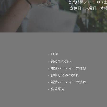
営業時間／
11：00（
定休日／
火曜日・水
TOP
初めての方へ
婚活パーティーの種類
お申し込みの流れ
婚活パーティーの流れ
会場紹介