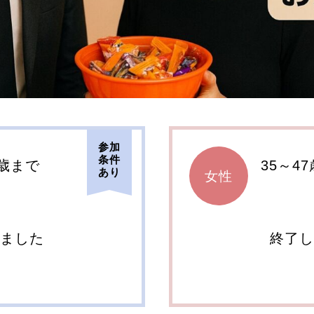
参加
条件
7歳まで
35～4
あり
女性
しました
終了し