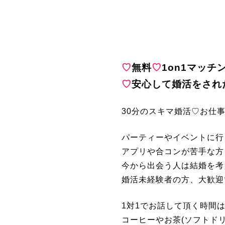
♡
無料
♡
1on1マッチ
♡
安心して婚活をされ
30分のスキマ婚活♡お仕
パーティーやイベントに行
アプリや合コンが苦手な方
今から出会う人は結婚を考
婚活未経験者の方、大歓迎
1対1でお話して頂く時間は
コーヒーやお茶(ソフトド