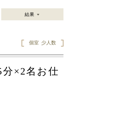
結果
個室
少人数
5分×2名お仕