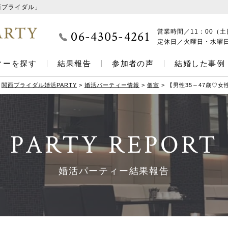
西ブライダル」
06-4305-4261
営業時間／
11：00（土
定休日／
火曜日・水曜
ィーを探す
結果報告
参加者の声
結婚した事例
関西ブライダル婚活PARTY
>
婚活パーティー情報
>
個室
>
【男性35～47歳♡女
PARTY REPORT
婚活パーティー結果報告