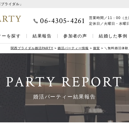
西ブライダル」
06-4305-4261
営業時間／
11：00（土
定休日／
火曜日・水曜
ィーを探す
結果報告
参加者の声
結婚した事例
関西ブライダル婚活PARTY
>
婚活パーティー情報
>
個室
>
＼無料婚活体験／
PARTY REPORT
婚活パーティー結果報告