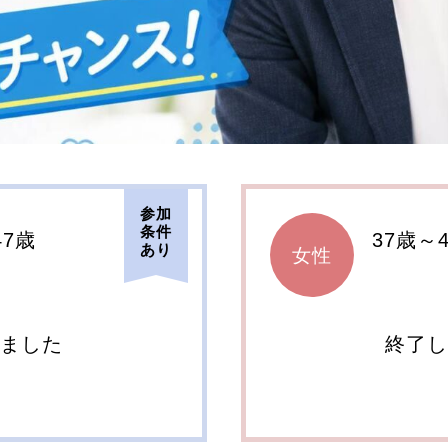
参加
条件
47歳
37歳～
あり
女性
しました
終了し