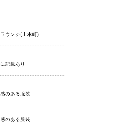
ラウンジ(上本町)
記に記載あり
潔感のある服装
潔感のある服装