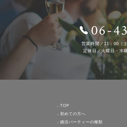
06-4
営業時間／
11：00（
定休日／
火曜日・水
TOP
初めての方へ
婚活パーティーの種類