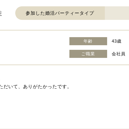
性
参加した婚活パーティータイプ
年齢
43歳
ご職業
会社員
。
ただいて、ありがたかったです。