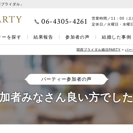
西ブライダル」
06-4305-4261
営業時間／
11：00（土
定休日／
火曜日・水曜
ィーを探す
結果報告
参加者の声
結婚した事例
関西ブライダル婚活PARTY
>
パー
パーティー参加者の声
加者みなさん良い方でし