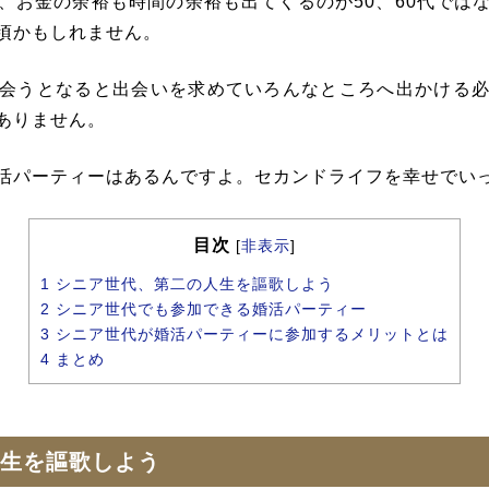
、お金の余裕も時間の余裕も出てくるのが50、60代では
頃かもしれません。
会うとなると出会いを求めていろんなところへ出かける
ありません。
活パーティーはあるんですよ。セカンドライフを幸せでい
目次
[
非表示
]
1
シニア世代、第二の人生を謳歌しよう
2
シニア世代でも参加できる婚活パーティー
3
シニア世代が婚活パーティーに参加するメリットとは
4
まとめ
生を謳歌しよう