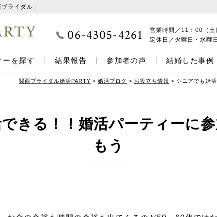
西ブライダル」
06-4305-4261
営業時間／
11：00（土
定休日／
火曜日・水曜
ィーを探す
結果報告
参加者の声
結婚した事例
関西ブライダル婚活PARTY
>
婚活ブログ
>
お役立ち情報
>
シニアでも婚活
活できる！！婚活パーティーに参
もう